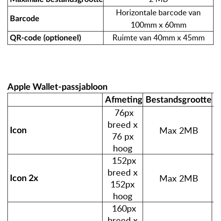
Horizontale barcode van
Barcode
100mm x 60mm
Ruimte van 40mm x 45mm
QR-code (optioneel)
Apple Wallet-passjabloon
Afmeting
Bestandsgrootte
B
76px
breed x
Max 2MB
Icon
76 px
hoog
152px
breed x
Max 2MB
Icon 2x
152px
hoog
160px
breed x