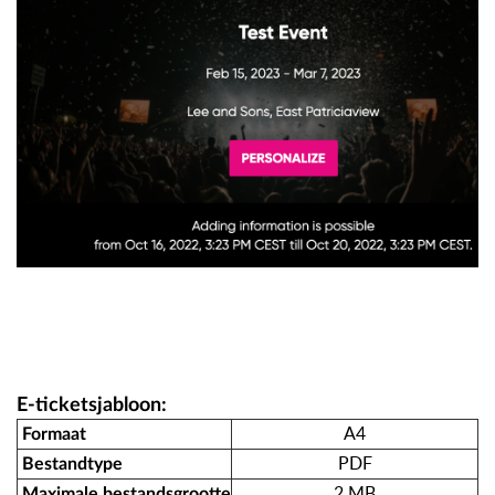
E-ticketsjabloon:
A4
Formaat
PDF
Bestandtype
2 MB
Maximale bestandsgrootte