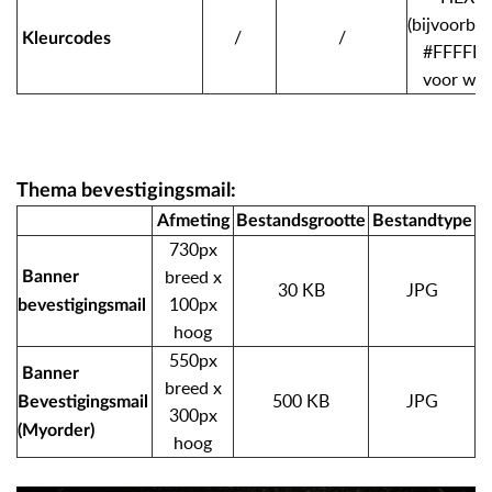
(bijvoorbee
/
/
Kleurcodes
#FFFFFF
voor wit)
Thema bevestigingsmail:
Afmeting
Bestandsgrootte
Bestandtype
730px
breed x
Banner
30 KB
JPG
100px
bevestigingsmail
hoog
550px
Banner
breed x
500 KB
JPG
Bevestigingsmail
300px
(Myorder)
hoog