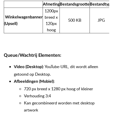
Afmeting
Bestandsgrootte
Bestandtype
1200px
breed x
Winkelwagenbanner
500 KB
JPG
120px
(Upsell)
hoog
Queue/Wachtrij Elementen:
: YouTube-URL, dit wordt alleen
Video (Desktop)
getoond op Desktop.
:
Afbeeldingen (Mobiel)
720 px breed x 1280 px hoog of kleiner
Verhouding 3:4
Kan gecombineerd worden met desktop
artwork