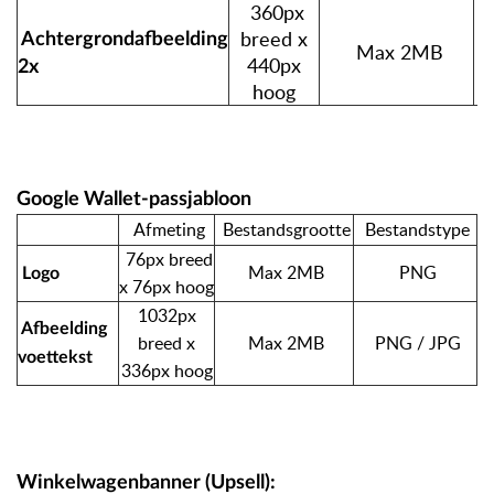
360px
breed x
Achtergrondafbeelding
Max 2MB
440px
2x
hoog
Google Wallet-passjabloon
Afmeting
Bestandsgrootte
Bestandstype
76px breed
Max 2MB
PNG
Logo
x 76px hoog
1032px
Afbeelding
breed x
Max 2MB
PNG / JPG
voettekst
336px hoog
Winkelwagenbanner (Upsell):