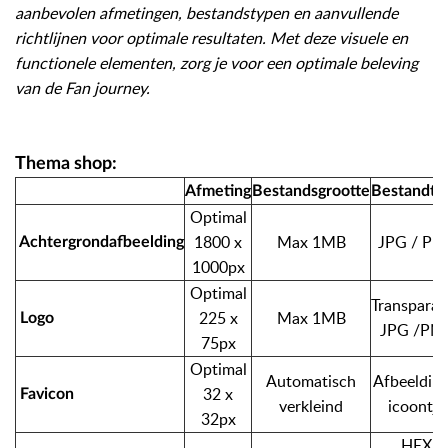
aanbevolen afmetingen, bestandstypen en aanvullende
richtlijnen voor optimale resultaten. Met deze visuele en
functionele elementen, zorg je voor een optimale beleving
van de Fan journey.
Thema shop:
Afmeting
Bestandsgrootte
Bestandty
Optimal
1800 x
Max 1MB
JPG / PN
Achtergrondafbeelding
1000px
Optimal
Transparan
225 x
Max 1MB
Logo
JPG /PN
75px
Optimal
Automatisch
Afbeelding
32 x
Favicon
verkleind
icoontje
32px
HEX