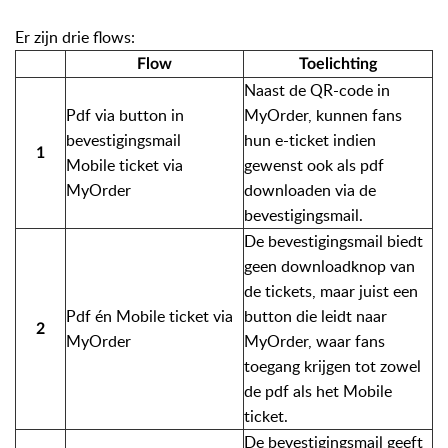
Er zijn drie flows:
Flow
Toelichting
Naast de QR-code in
Pdf via button in
MyOrder, kunnen fans
bevestigingsmail
hun e-ticket indien
1
Mobile ticket via
gewenst ook als pdf
MyOrder
downloaden via de
bevestigingsmail.
De bevestigingsmail biedt
geen downloadknop van
de tickets, maar juist een
Pdf én Mobile ticket via
button die leidt naar
2
MyOrder
MyOrder, waar fans
toegang krijgen tot zowel
de pdf als het Mobile
ticket.
De bevestigingsmail geeft