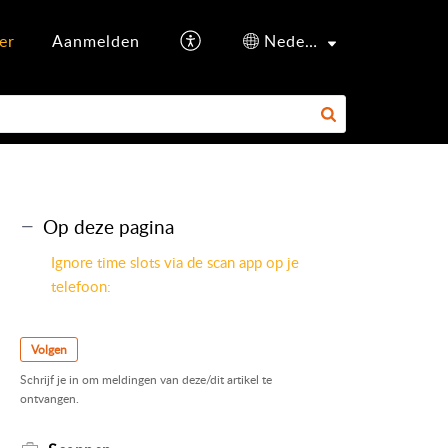
er
Aanmelden
Nederlands
Op deze pagina
Ignore time slots via de scan app op je
telefoon:
Volgen
Schrijf je in om meldingen van deze/dit artikel te
ontvangen.