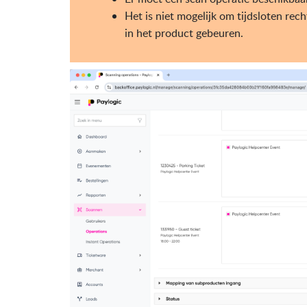
Het is niet mogelijk om tijdsloten re
in het product gebeuren.