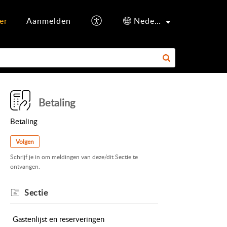
er
Aanmelden
Nederlands
Betaling
Betaling
Volgen
Schrijf je in om meldingen van deze/dit Sectie te
ontvangen.
Sectie
Gastenlijst en reserveringen